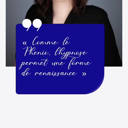
« Comme le
Phénix, l'hypnose
permet une forme
de renaissance »