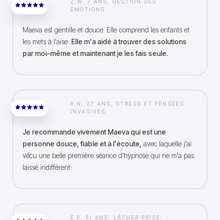
Z.W, 7 ANS, GESTION DES
ÉMOTIONS
Maeva est gentille et douce. Elle comprend les enfants et
les mets à l'aise.
Elle m'a aidé à trouver des solutions
par moi-même et maintenant je les fais seule.
R.N, 27 ANS, STRESS ET PENSÉES
INVASIVES
Je recommande vivement Maeva qui est une
personne douce, fiable et à l'écoute,
avec laquelle j'ai
vécu une belle première séance d'hypnose qui ne m'a pas
laissé indifférent.
E.P, 51 ANS, LÂCHER PRISE,